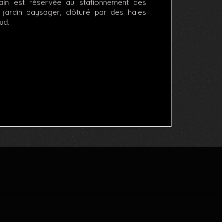
rain est réservée au stationnement des
e jardin paysager, clôturé par des haies
ud.